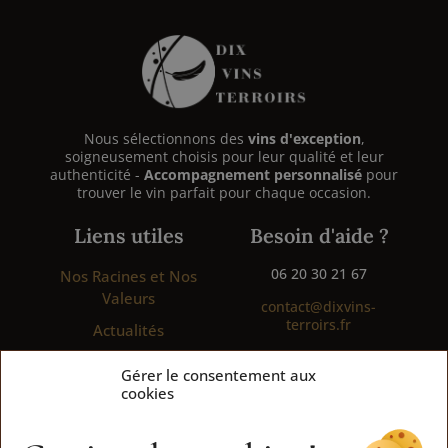
Nous sélectionnons des
vins d'exception
,
soigneusement choisis pour leur qualité et leur
authenticité -
Accompagnement personnalisé
pour
trouver le vin parfait pour chaque occasion.
Liens utiles
Besoin d'aide ?
06 20 30 21 67
Nos Racines et Nos
Valeurs
contact@dixvins-
terroirs.fr
Actualités
Formulaire de contact
Conditions Générales
Gérer le consentement aux
de Vente
cookies
Mentions légales
Politique de