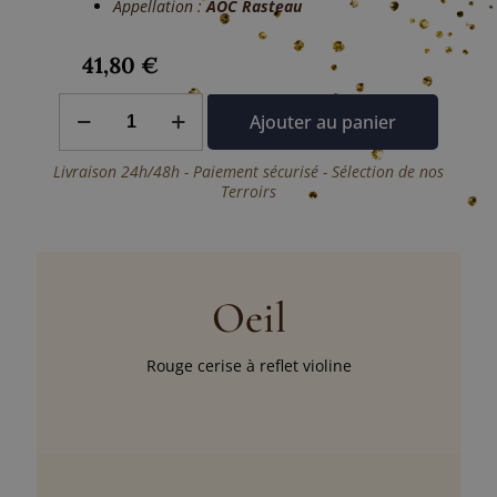
Appellation :
AOC Rasteau
41,80
€
quantité
Ajouter au panier
de
Magnum
Rasteau
Livraison 24h/48h - Paiement sécurisé - Sélection de nos
"Mondona"
Terroirs
Domaine
des
Coteaux
des
Travers
Oeil
Rouge cerise à reflet violine