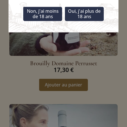
Non, j'ai moins
Oui, j'ai plus de
de 18 ans
18 ans
Brouilly Domaine Perrusset
17,30
€
Ajouter au panier