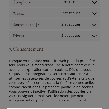
google-
Complianz
Fonctionnel
Consent
recaptcha
to
service
Wistia
Statistiques
Consent
complianz
to
service
Sourcebuster JS
Statistiques
Consent
wistia
to
service
Divers
Statistiques
Consent
sourcebuster-
to
js
service
7. Consentement
divers
Lorsque vous visitez notre site web pour la première
fois, nous vous montrerons une fenêtre contextuelle
avec une explication sur les cookies. Dès que vous
cliquez sur « Enregistrer » vous nous autorisez à
utiliser les catégories de cookies et d’extensions que
vous avez sélectionnés dans la fenêtre contextuelle,
comme décrit dans la présente politique de cookies.
Vous pouvez désactiver l’utilisation des cookies via
votre navigateur, mais veuillez noter que notre site
web pourrait ne plus fonctionner correctement.