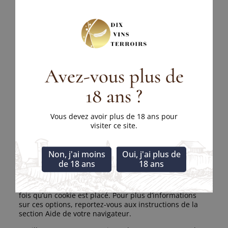
7.1 Gérez vos réglages de consentement
Fonctionnel
Toujours activé
Statistiques
Statistiques
Avez-vous plus de
Marketing
Marketing
18 ans ?
8. Activer/désactiver et supprimer les
cookies
Vous devez avoir plus de 18 ans pour
visiter ce site.
Vous pouvez utiliser votre navigateur internet pour
supprimer automatiquement ou manuellement les
Non, j'ai moins
Oui, j'ai plus de
cookies. Vous pouvez également spécifier que certains
de 18 ans
18 ans
cookies ne peuvent pas être placés. Une autre option
consiste à modifier les réglages de votre navigateur
Internet afin que vous receviez un message à chaque
fois qu’un cookie est placé. Pour plus d’informations
sur ces options, reportez-vous aux instructions de la
section Aide de votre navigateur.