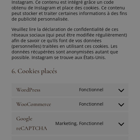
Instagram. Ce contenu est intégré grâce un code
obtenu de Instagram et place des cookies. Ce contenu
peut stocker et traiter certaines informations à des fins
de publicité personnalisée.
Veuillez lire la déclaration de confidentialité de ces
réseaux sociaux (qui peut être modifiée régulièrement)
afin de savoir ce qu’ils font de vos données
(personnelles) traitées en utilisant ces cookies. Les
données récupérées sont anonymisées autant que
possible. Instagram se trouve aux États-Unis.
6. Cookies placés
WordPress
Fonctionnel
Consent
to
service
WooCommerce
Fonctionnel
Consent
wordpress
to
service
Google
woocommerce
Marketing, Fonctionnel
Consent
reCAPTCHA
to
service