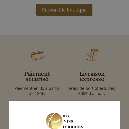
Retour à la boutique
Paiement
Livraison
sécurisé
expresse
Paiement en 3x à partir
Frais de port offerts dès
de 180€.
300€ d'achats.
Produits de
Une question ?