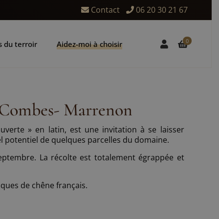
Contact
06 20 30 21 67
0
 du terroir
Aidez-moi à choisir
Combes- Marrenon
uverte » en latin, est une invitation à se laisser
l potentiel de quelques parcelles du domaine.
eptembre. La récolte est totalement égrappée et
iques de chêne français.