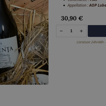
Appellation :
AOP Lub
30,90
€
quantité
de
INVENTA
Les
Livraison 24h/48h -
Combes-
Marrenon