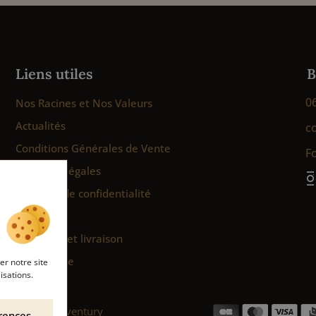
Liens utiles
B
0
Nos Racines et Nos Valeurs
Actualités
c
Conditions Générales de Vente
F
Mentions légales
Politique de confidentialité
Cookies
Paiement et livraison
Plan du site
er notre site
isations.
gence Web Adventury
érences