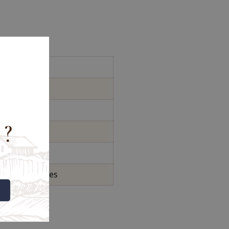
Luberon
rah Grenache
15.5% vol.
 ?
re 16 et 18°c
5 à 15 ans
ent des sulfites