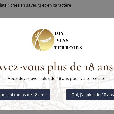
plats riches en saveurs et en caractère
Région
Cépage
Sy
ré d'alcool
vez-vous plus de 18 ans
ture de service
Ent
consommation idéal
Vous devez avoir plus de 18 ans pour visiter ce site.
Allergène
Conti
on, j'ai moins de 18 ans
Oui, j'ai plus de 18 ans