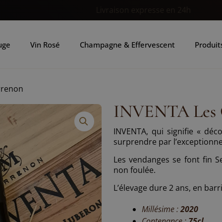
Paiements sécurisés
uge
Vin Rosé
Champagne & Effervescent
Produits
rrenon
INVENTA Les 
INVENTA, qui signifie « déco
surprendre par l’exceptionne
Les vendanges se font fin S
non foulée.
L’élevage dure 2 ans, en barr
Millésime :
2020
Contenance :
75cl