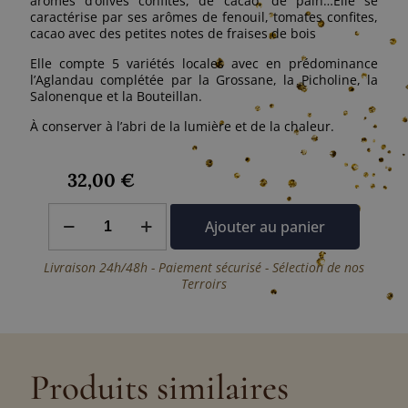
arômes d’olives confites, de cacao, de pain…Elle se
caractérise par ses arômes de fenouil, tomates confites,
cacao avec des petites notes de fraises de bois
Elle compte 5 variétés locales avec en prédominance
l’Aglandau complétée par la Grossane, la Picholine, la
Sa­lonenque et la Bouteillan.
À conserver à l’abri de la lumière et de la chaleur.
32,00
€
quantité
Ajouter au panier
de
Huile
d'Olive
Livraison 24h/48h - Paiement sécurisé - Sélection de nos
Vierge
Terroirs
Extra
-
Maturée
-
Domaine
de
Produits similaires
Métifiot