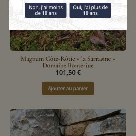
Non, j'ai moins
Oui, j'ai plus de
de 18 ans
18 ans
Magnum Côte-Rôtie « la Sarrasine »
Domaine Bonserine
101,50
€
Ajouter au panier