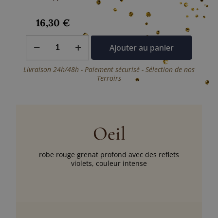
16,30
€
quantité
Ajouter au panier
de
Haut
Médoc
Livraison 24h/48h - Paiement sécurisé - Sélection de nos
-
Terroirs
L'Instinc
d'Agassac
Oeil
robe rouge grenat profond avec des reflets
violets, couleur intense