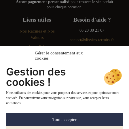
Accompagnement personnalisé
pour trouver le vin parfait
pour chaque occasion.
Liens utiles
Besoin d'aide ?
06 20 30 21 67
Nos Racines et Nos
Valeurs
contact@dixvins-terroirs.fr
Actualités
Formulaire de contact
Gérer le consentement aux
Conditions Générales de
cookies
Vente
Gestion des
Mentions légales
cookies !
Politique de confidentialité
Cookies
Nous utilisons des cookies pour vous proposer des services et pour optimiser notre
site web. En poursuivant votre navigation sur notre site, vous acceptez leurs
Paiement et livraison
utilisations.
Plan du site
Tout accepter
Dix Vins Terroirs © 2024 - 2026 — Conception :
Agence