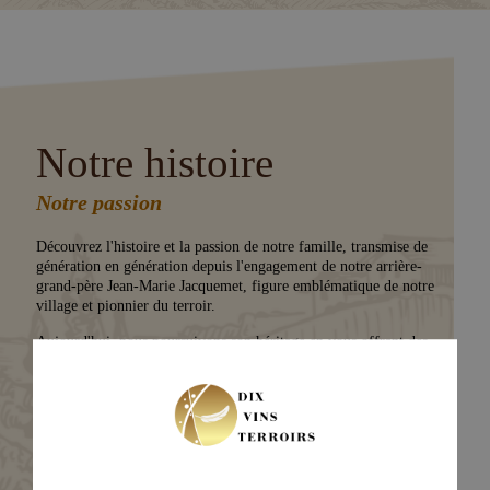
Notre histoire
Notre passion
Découvrez l'histoire et la passion de notre famille, transmise de
génération en génération depuis l'engagement de notre arrière-
grand-père Jean-Marie Jacquemet, figure emblématique de notre
village et pionnier du terroir.
Aujourd'hui, nous poursuivons son héritage en vous offrant des
vins d'exception
, reflets d'un savoir-faire authentique et d'une
tradition familiale profondément enracinée.
Apprenez-en plus