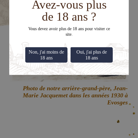
Avez-vous plus
de 18 ans ?
Vous devez avoir plus de 18 ans pour visiter ce
site.
Non, j'ai moins de
Oui, j'ai plus de
18 ans
18 ans
Photo de notre arrière-grand-père, Jean-
Marie Jacquemet dans les années 1930 à
Evosges